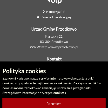
Instrukcja BIP
Panel administracyjny
Urząd Gminy Przodkowo
Kartuska 21
83-304 Przodkowo
WWW:
http://www.przodkowo.pl
Kontakt
Telefon: +48 58 5001600 - Sekretariat
Polityka cookies
E-MAIL:
ug@przodkowo.pl
Elektroniczna Skrzynka Podawcza
Szanowni Państwo, nasze serwisy internetowe wykorzystują pliki
cookies, aby spełniać lepiej Państwa oczekiwania. Zapisywanie plików
cookies można zablokować zmieniając ustawienia przeglądarki.
Na skróty
Szczegółowe informacje dotyczące
cookies »
Redakcja biuletynu
Ostatnio dodane
Rozumiem
Ostatnio zaktualizowane