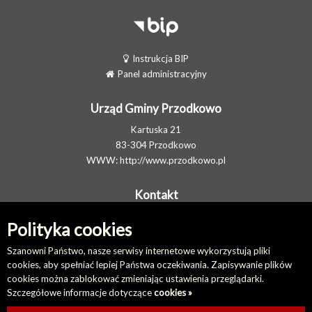
Instrukcja BIP
Panel administracyjny
Urząd Gminy Przodkowo
Kartuska 21
83-304 Przodkowo
WWW:
http://www.przodkowo.pl
Kontakt
Telefon: +48 58 5001600 - Sekretariat
Polityka cookies
E-MAIL:
ug@przodkowo.pl
Elektroniczna Skrzynka Podawcza
Szanowni Państwo, nasze serwisy internetowe wykorzystują pliki
cookies, aby spełniać lepiej Państwa oczekiwania. Zapisywanie plików
cookies można zablokować zmieniając ustawienia przeglądarki.
Na skróty
Szczegółowe informacje dotyczące
cookies »
Redakcja biuletynu