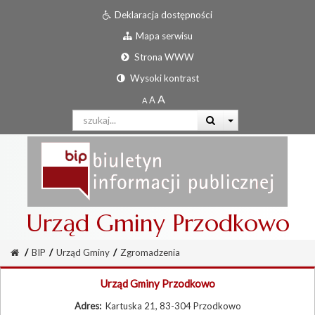
Deklaracja dostępności
Mapa serwisu
Strona WWW
Wysoki kontrast
Urząd Gminy Przodkowo
/
BIP
/
Urząd Gminy
/
Zgromadzenia
Urząd Gminy Przodkowo
Adres:
Kartuska 21, 83-304 Przodkowo