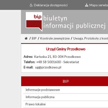
Deklaracja dostępności
Mapa serwis
/
BIP
/
Kontrole zewnętrzne
/
Uwaga. Protokoły z kont
Urząd Gminy Przodkowo
Adres:
Kartuska 21, 83-304 Przodkowo
Telefon:
+48 58 5001600 - Sekretariat
E-mail:
ug@przodkowo.pl
BIP
Informacje podstawowe
Informacja publiczna
Prawo lokalne