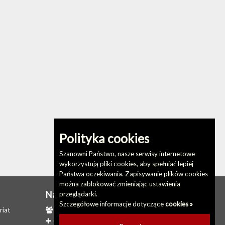
Polityka cookies
Szanowni Państwo, nasze serwisy internetowe
wykorzystują pliki cookies, aby spełniać lepiej
Państwa oczekiwania. Zapisywanie plików cookies
można zablokować zmieniając ustawienia
Na skróty
przeglądarki.
Szczegółowe informacje dotyczące
cookies »
riat
Redakcja biuletynu
Ostatnio dodane