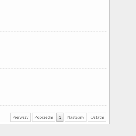
Pierwszy
Poprzedni
1
Następny
Ostatni