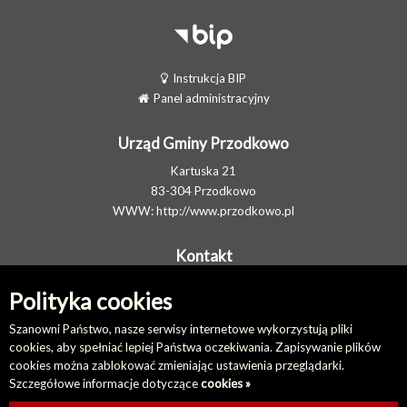
Instrukcja BIP
Panel administracyjny
Urząd Gminy Przodkowo
Kartuska 21
83-304 Przodkowo
WWW:
http://www.przodkowo.pl
Kontakt
Telefon: +48 58 5001600 - Sekretariat
Polityka cookies
E-MAIL:
ug@przodkowo.pl
Elektroniczna Skrzynka Podawcza
Szanowni Państwo, nasze serwisy internetowe wykorzystują pliki
cookies, aby spełniać lepiej Państwa oczekiwania. Zapisywanie plików
cookies można zablokować zmieniając ustawienia przeglądarki.
Na skróty
Szczegółowe informacje dotyczące
cookies »
Redakcja biuletynu