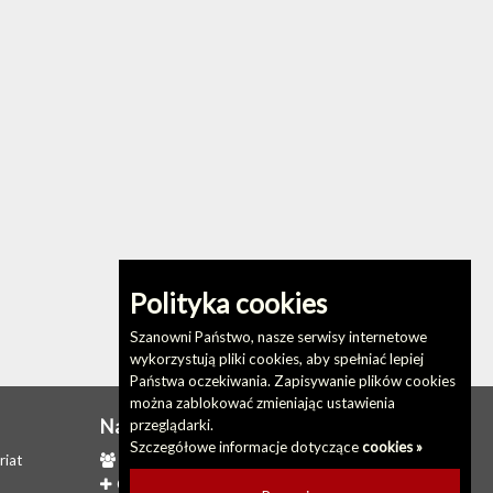
Polityka cookies
Szanowni Państwo, nasze serwisy internetowe
wykorzystują pliki cookies, aby spełniać lepiej
Państwa oczekiwania. Zapisywanie plików cookies
można zablokować zmieniając ustawienia
Na skróty
przeglądarki.
Szczegółowe informacje dotyczące
cookies »
riat
Redakcja biuletynu
Ostatnio dodane