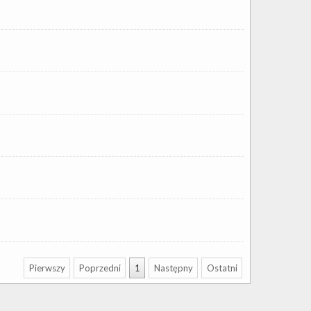
Pierwszy
Poprzedni
1
Następny
Ostatni