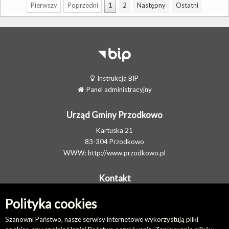
Pierwszy
Poprzedni
1
2
Następny
Ostatni
Instrukcja BIP
Panel administracyjny
Urząd Gminy Przodkowo
Kartuska 21
83-304 Przodkowo
WWW:
http://www.przodkowo.pl
Kontakt
Telefon: +48 58 5001600 - Sekretariat
Polityka cookies
E-MAIL:
ug@przodkowo.pl
Elektroniczna Skrzynka Podawcza
Szanowni Państwo, nasze serwisy internetowe wykorzystują pliki