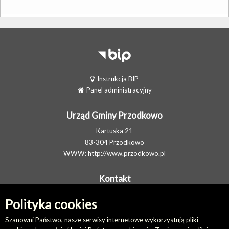
Instrukcja BIP
Panel administracyjny
Urząd Gminy Przodkowo
Kartuska 21
83-304 Przodkowo
WWW:
http://www.przodkowo.pl
Kontakt
Telefon: +48 58 5001600 - Sekretariat
Polityka cookies
E-MAIL:
ug@przodkowo.pl
Elektroniczna Skrzynka Podawcza
Szanowni Państwo, nasze serwisy internetowe wykorzystują pliki