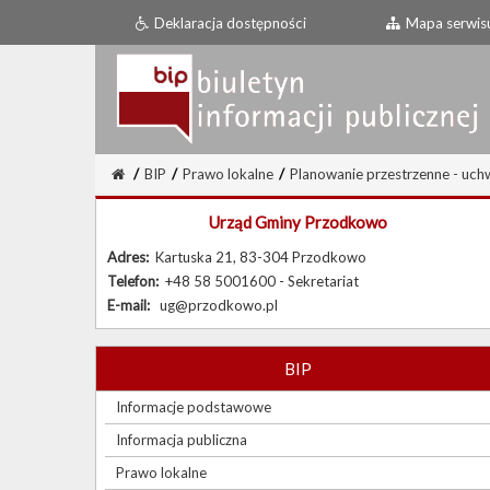
Deklaracja dostępności
Mapa serwis
/
BIP
/
Prawo lokalne
/
Planowanie przestrzenne - uch
Urząd Gminy Przodkowo
Adres:
Kartuska 21, 83-304 Przodkowo
Telefon:
+48 58 5001600 - Sekretariat
E-mail:
ug@przodkowo.pl
BIP
Informacje podstawowe
Informacja publiczna
Prawo lokalne