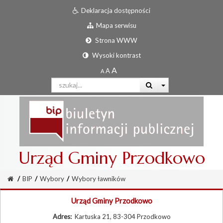
Deklaracja dostępności
Mapa serwisu
Strona WWW
Wysoki kontrast
Urząd Gminy Przodkowo
/
BIP
/
Wybory
/
Wybory ławników
Urząd Gminy Przodkowo
Adres:
Kartuska 21, 83-304 Przodkowo