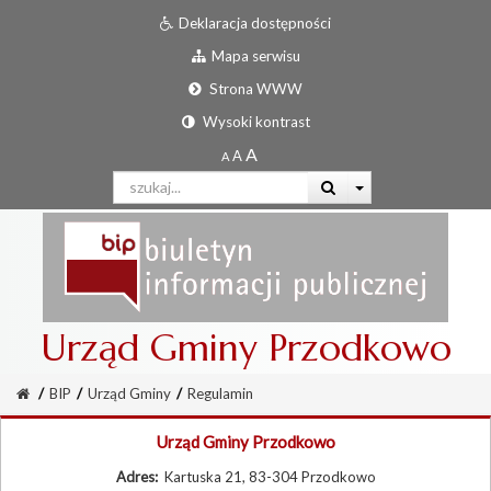
Deklaracja dostępności
Mapa serwisu
Strona WWW
Wysoki kontrast
Urząd Gminy Przodkowo
/
BIP
/
Urząd Gminy
/
Regulamin
Urząd Gminy Przodkowo
Adres:
Kartuska 21, 83-304 Przodkowo