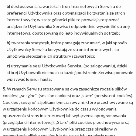
a)
dostosowania zawartości stron internetowych Serwisu do
preferencji Użytkownika oraz optymalizacji korzystania ze stron
internetowych; w szczególności pliki te pozwalają rozpoznać
urządzenie Użytkownika Serwisu i odpowiednio wyświetlić stronę
internetową, dostosowaną do jego indywidualnych potrzeb;
b)
tworzenia statystyk, które pomagają zrozumieć, w jaki sposób
Użytkownicy Serwisu korzystają ze stron internetowych, co
umożliwia ulepszanie ich struktury i zawartości;
c)
utrzymanie sesji Użytkownika Serwisu (po zalogowaniu), dzięki
której Użytkownik nie musi na każdej podstronie Serwisu ponownie
wpisywać loginu i hasła;
5.
W ramach Serwisu stosowane są dwa zasadnicze rodzaje plików
cookies: „sesyjne” (session cookies) oraz „stałe” (persistent cookies).
Cookies „sesyjne” są plikami tymczasowymi, które przechowywane są
w urządzeniu końcowym Użytkownika do czasu wylogowania,
opuszczenia strony internetowej lub wyłączenia oprogramowania
(przeglądarki internetowej). „Stałe” pliki cookies przechowywane są
w urządzeniu końcowym Użytkownika przez czas określony w
parametrach plików cookies lub do czasu ich usunięcia przez