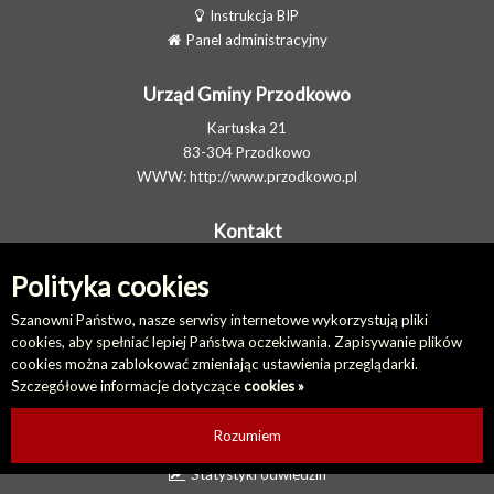
Instrukcja BIP
Panel administracyjny
Urząd Gminy Przodkowo
Kartuska 21
83-304 Przodkowo
WWW:
http://www.przodkowo.pl
Kontakt
Telefon: +48 58 5001600 - Sekretariat
Polityka cookies
E-MAIL:
ug@przodkowo.pl
Elektroniczna Skrzynka Podawcza
Szanowni Państwo, nasze serwisy internetowe wykorzystują pliki
cookies, aby spełniać lepiej Państwa oczekiwania. Zapisywanie plików
cookies można zablokować zmieniając ustawienia przeglądarki.
Na skróty
Szczegółowe informacje dotyczące
cookies »
Redakcja biuletynu
Ostatnio dodane
Rozumiem
Ostatnio zaktualizowane
Statystyki odwiedzin