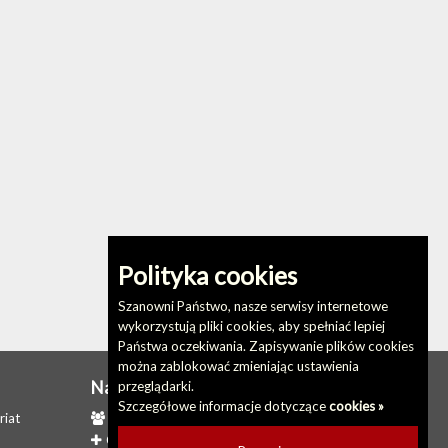
Polityka cookies
Szanowni Państwo, nasze serwisy internetowe
wykorzystują pliki cookies, aby spełniać lepiej
Państwa oczekiwania. Zapisywanie plików cookies
można zablokować zmieniając ustawienia
Na skróty
przeglądarki.
Szczegółowe informacje dotyczące
cookies »
riat
Redakcja biuletynu
Ostatnio dodane