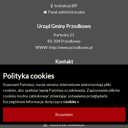
Instrukcja BIP
Panel administracyjny
Urząd Gminy Przodkowo
Kartuska 21
83-304 Przodkowo
WWW:
http://www.przodkowo.pl
Kontakt
Telefon: +48 58 5001600 - Sekretariat
Polityka cookies
E-MAIL:
ug@przodkowo.pl
Elektroniczna Skrzynka Podawcza
Szanowni Państwo, nasze serwisy internetowe wykorzystują pliki
cookies, aby spełniać lepiej Państwa oczekiwania. Zapisywanie plików
cookies można zablokować zmieniając ustawienia przeglądarki.
Na skróty
Szczegółowe informacje dotyczące
cookies »
Redakcja biuletynu
Ostatnio dodane
Rozumiem
Ostatnio zaktualizowane
Statystyki odwiedzin