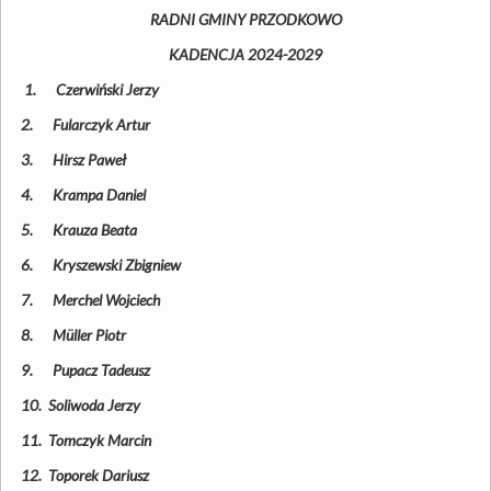
RADNI GMINY PRZODKOWO
KADENCJA 2024-2029
1.
Czerwiński Jerzy
2.
Fularczyk Artur
3.
Hirsz Paweł
4.
Krampa Daniel
5.
Krauza Beata
6.
Kryszewski Zbigniew
7.
Merchel Wojciech
8.
Müller Piotr
9.
Pupacz Tadeusz
10.
Soliwoda Jerzy
11.
Tomczyk Marcin
12.
Toporek Dariusz