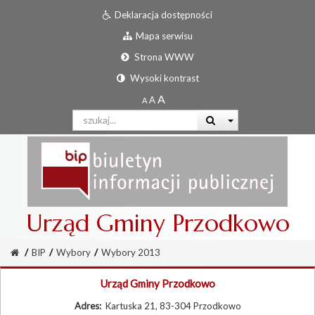
Deklaracja dostępności
Mapa serwisu
Strona WWW
Wysoki kontrast
Urząd Gminy Przodkowo
/
BIP
/
Wybory
/
Wybory 2013
Urząd Gminy Przodkowo
Adres:
Kartuska 21, 83-304 Przodkowo