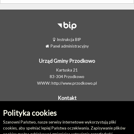
Instrukcja BIP
Panel administracyjny
Urząd Gminy Przodkowo
Kartuska 21
83-304 Przodkowo
WWW:
http://www.przodkowo.pl
Kontakt
Telefon: +48 58 5001600 - Sekretariat
Polityka cookies
E-MAIL:
ug@przodkowo.pl
Elektroniczna Skrzynka Podawcza
Szanowni Państwo, nasze serwisy internetowe wykorzystują pliki
cookies, aby spełniać lepiej Państwa oczekiwania. Zapisywanie plików