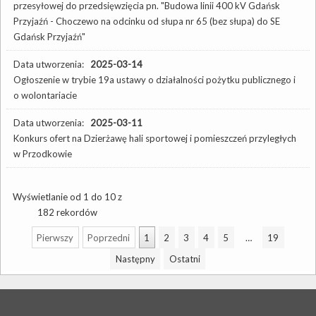
przesyłowej do przedsięwzięcia pn. "Budowa linii 400 kV Gdańsk
Przyjaźń - Choczewo na odcinku od słupa nr 65 (bez słupa) do SE
Gdańsk Przyjaźń"
Data utworzenia:
2025-03-14
Ogłoszenie w trybie 19a ustawy o działalności pożytku publicznego i
o wolontariacie
Data utworzenia:
2025-03-11
Konkurs ofert na Dzierżawę hali sportowej i pomieszczeń przyległych
w Przodkowie
Wyświetlanie od 1 do 10 z
182 rekordów
Pierwszy
Poprzedni
1
2
3
4
5
…
19
Następny
Ostatni