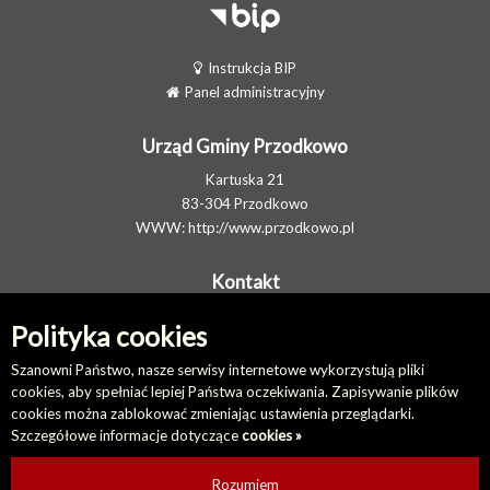
Instrukcja BIP
Panel administracyjny
Urząd Gminy Przodkowo
Kartuska 21
83-304 Przodkowo
WWW:
http://www.przodkowo.pl
Kontakt
Telefon: +48 58 5001600 - Sekretariat
Polityka cookies
E-MAIL:
ug@przodkowo.pl
Elektroniczna Skrzynka Podawcza
Szanowni Państwo, nasze serwisy internetowe wykorzystują pliki
cookies, aby spełniać lepiej Państwa oczekiwania. Zapisywanie plików
cookies można zablokować zmieniając ustawienia przeglądarki.
Na skróty
Szczegółowe informacje dotyczące
cookies »
Redakcja biuletynu
Ostatnio dodane
Rozumiem