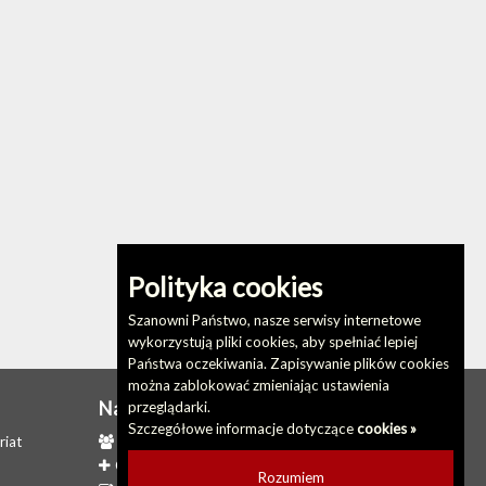
Polityka cookies
Szanowni Państwo, nasze serwisy internetowe
wykorzystują pliki cookies, aby spełniać lepiej
Państwa oczekiwania. Zapisywanie plików cookies
można zablokować zmieniając ustawienia
Na skróty
przeglądarki.
Szczegółowe informacje dotyczące
cookies »
riat
Redakcja biuletynu
Ostatnio dodane
Rozumiem