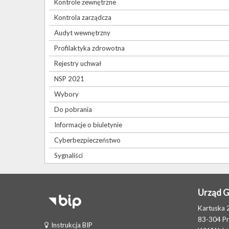
Kontrole zewnętrzne
Kontrola zarządcza
Audyt wewnętrzny
Profilaktyka zdrowotna
Rejestry uchwał
NSP 2021
Wybory
Do pobrania
Informacje o biuletynie
Cyberbezpieczeństwo
Sygnaliści
Urząd 
Kartuska 
83-304 P
Instrukcja BIP