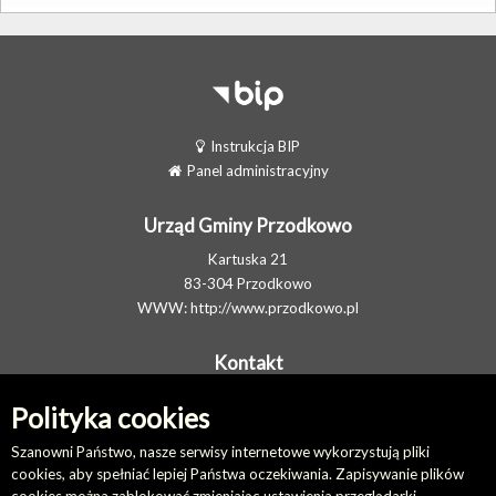
Instrukcja BIP
Panel administracyjny
Urząd Gminy Przodkowo
Kartuska 21
83-304 Przodkowo
WWW:
http://www.przodkowo.pl
Kontakt
Telefon: +48 58 5001600 - Sekretariat
Polityka cookies
E-MAIL:
ug@przodkowo.pl
Elektroniczna Skrzynka Podawcza
Szanowni Państwo, nasze serwisy internetowe wykorzystują pliki
cookies, aby spełniać lepiej Państwa oczekiwania. Zapisywanie plików