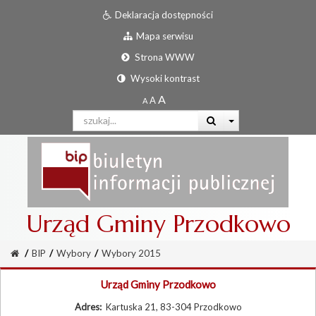
Deklaracja dostępności
Mapa serwisu
Strona WWW
Wysoki kontrast
Urząd Gminy Przodkowo
/
BIP
/
Wybory
/
Wybory 2015
Urząd Gminy Przodkowo
Adres:
Kartuska 21, 83-304 Przodkowo