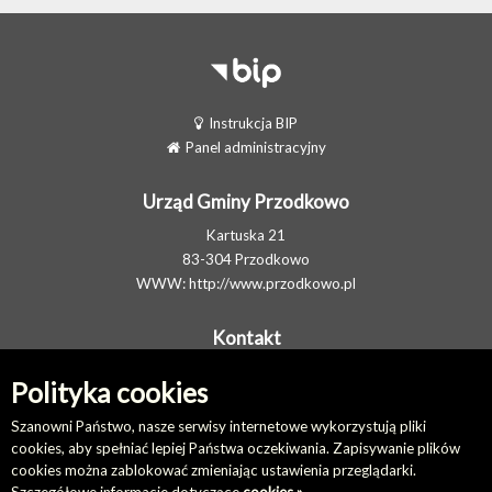
Instrukcja BIP
Panel administracyjny
Urząd Gminy Przodkowo
Kartuska 21
83-304 Przodkowo
WWW:
http://www.przodkowo.pl
Kontakt
Telefon: +48 58 5001600 - Sekretariat
Polityka cookies
E-MAIL:
ug@przodkowo.pl
Elektroniczna Skrzynka Podawcza
Szanowni Państwo, nasze serwisy internetowe wykorzystują pliki
cookies, aby spełniać lepiej Państwa oczekiwania. Zapisywanie plików
cookies można zablokować zmieniając ustawienia przeglądarki.
Na skróty