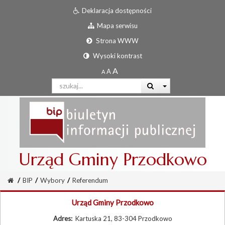
Deklaracja dostępności
Mapa serwisu
Strona WWW
Wysoki kontrast
Urząd Gminy Przodkowo
/
BIP
/
Wybory
/
Referendum
Urząd Gminy Przodkowo
Adres:
Kartuska 21, 83-304 Przodkowo