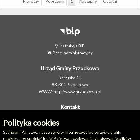
Pierwszy
Poprzedni
1
Następny
Ostatni
Instrukcja BIP
Panel administracyjny
Urząd Gminy Przodkowo
Kartuska 21
83-304 Przodkowo
WWW:
http://www.przodkowo.pl
Kontakt
Telefon: +48 58 5001600 - Sekretariat
Polityka cookies
E-MAIL:
ug@przodkowo.pl
Elektroniczna Skrzynka Podawcza
Szanowni Państwo, nasze serwisy internetowe wykorzystują pliki
cookies, aby spełniać lepiej Państwa oczekiwania. Zapisywanie plików