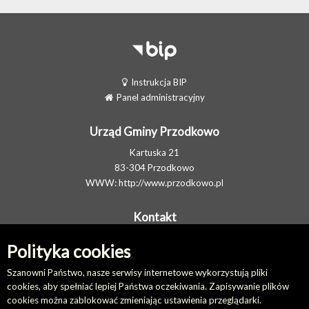
Instrukcja BIP
Panel administracyjny
Urząd Gminy Przodkowo
Kartuska 21
83-304 Przodkowo
WWW:
http://www.przodkowo.pl
Kontakt
Telefon: +48 58 5001600 - Sekretariat
Polityka cookies
E-MAIL:
ug@przodkowo.pl
Elektroniczna Skrzynka Podawcza
Szanowni Państwo, nasze serwisy internetowe wykorzystują pliki
cookies, aby spełniać lepiej Państwa oczekiwania. Zapisywanie plików
cookies można zablokować zmieniając ustawienia przeglądarki.
Na skróty