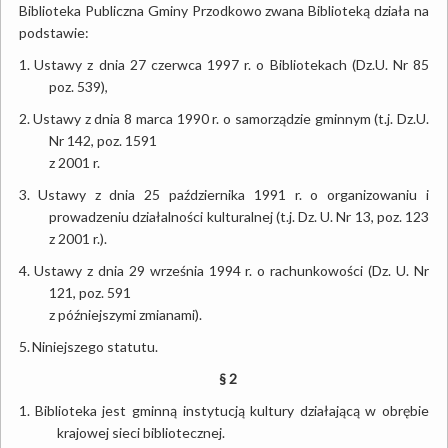
Biblioteka Publiczna Gminy Przodkowo zwana Biblioteką działa na
podstawie:
1.
Ustawy z dnia 27 czerwca 1997 r. o Bibliotekach (Dz.U. Nr 85
poz. 539),
2.
Ustawy z dnia 8 marca 1990 r. o samorządzie gminnym (t.j. Dz.U.
Nr 142, poz. 1591
z 2001 r.
3.
Ustawy z dnia 25 października 1991 r. o organizowaniu i
prowadzeniu działalności
kulturalnej (t.j. Dz. U. Nr 13, poz. 123
z 2001 r.).
4.
Ustawy z dnia 29 września 1994 r. o rachunkowości (Dz. U. Nr
121, poz. 591
z późniejszymi zmianami).
5.
Niniejszego statutu.
§ 2
1.
Biblioteka jest gminną instytucją kultury działającą w obrębie
krajowej sieci bibliotecznej.