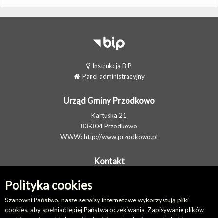
Instrukcja BIP
Panel administracyjny
Urząd Gminy Przodkowo
Kartuska 21
83-304 Przodkowo
WWW:
http://www.przodkowo.pl
Kontakt
Telefon: +48 58 5001600 - Sekretariat
Polityka cookies
E-MAIL:
ug@przodkowo.pl
Elektroniczna Skrzynka Podawcza
Szanowni Państwo, nasze serwisy internetowe wykorzystują pliki
cookies, aby spełniać lepiej Państwa oczekiwania. Zapisywanie plików