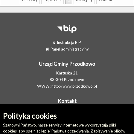
Instrukcja BIP
Panel administracyjny
Urząd Gminy Przodkowo
Kartuska 21
83-304 Przodkowo
WWW:
http://www.przodkowo.pl
Kontakt
Telefon: +48 58 5001600 - Sekretariat
Polityka cookies
E-MAIL:
ug@przodkowo.pl
Elektroniczna Skrzynka Podawcza
Szanowni Państwo, nasze serwisy internetowe wykorzystują pliki
cookies, aby spełniać lepiej Państwa oczekiwania. Zapisywanie plików