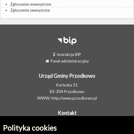
Zgłoszenie wewnętrzne
Zgłoszenie zewnętrzne
Instrukcja BIP
Panel administracyjny
Urząd Gminy Przodkowo
Kartuska 21
83-304 Przodkowo
WWW:
http://www.przodkowo.pl
Kontakt
Telefon: +48 58 5001600 - Sekretariat
Polityka cookies
E-MAIL:
ug@przodkowo.pl