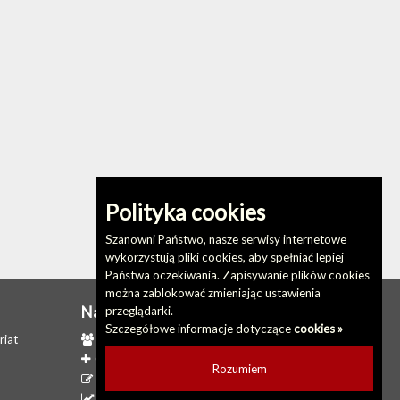
Polityka cookies
Szanowni Państwo, nasze serwisy internetowe
wykorzystują pliki cookies, aby spełniać lepiej
Państwa oczekiwania. Zapisywanie plików cookies
można zablokować zmieniając ustawienia
Na skróty
przeglądarki.
Szczegółowe informacje dotyczące
cookies »
riat
Redakcja biuletynu
Ostatnio dodane
Rozumiem
Ostatnio zaktualizowane
Statystyki odwiedzin