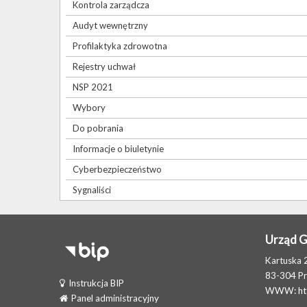
Kontrola zarządcza
Audyt wewnętrzny
Profilaktyka zdrowotna
Rejestry uchwał
NSP 2021
Wybory
Do pobrania
Informacje o biuletynie
Cyberbezpieczeństwo
Sygnaliści
Urząd 
Kartuska 
83-304 P
Instrukcja BIP
WWW:
h
Panel administracyjny