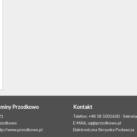
Gminy Przodkowo
Kontakt
21
Telefon: +48 58 5001600 - Sekreta
rzodkowo
E-MAIL:
ug@przodkowo.pl
ttp://www.przodkowo.pl
Elektroniczna Skrzynka Podawcza