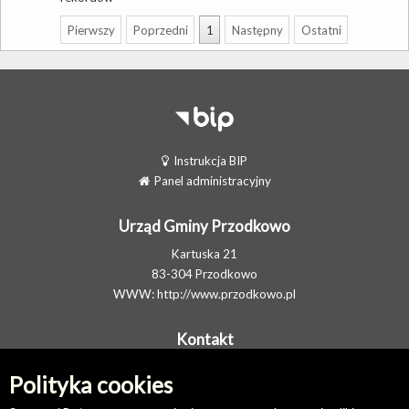
Pierwszy
Poprzedni
1
Następny
Ostatni
Instrukcja BIP
Panel administracyjny
Urząd Gminy Przodkowo
Kartuska 21
83-304 Przodkowo
WWW:
http://www.przodkowo.pl
Kontakt
Telefon: +48 58 5001600 - Sekretariat
Polityka cookies
E-MAIL:
ug@przodkowo.pl
Elektroniczna Skrzynka Podawcza