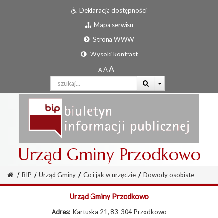
Deklaracja dostępności
Mapa serwisu
Strona WWW
Wysoki kontrast
Urząd Gminy Przodkowo
/
BIP
/
Urząd Gminy
/
Co i jak w urzędzie
/
Dowody osobiste
Urząd Gminy Przodkowo
Adres:
Kartuska 21, 83-304 Przodkowo