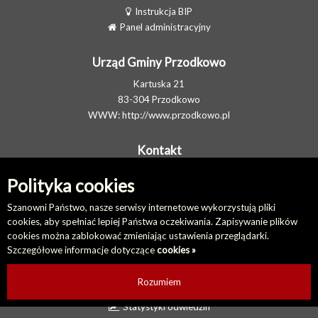
Instrukcja BIP
Panel administracyjny
Urząd Gminy Przodkowo
Kartuska 21
83-304 Przodkowo
WWW:
http://www.przodkowo.pl
Kontakt
Telefon: +48 58 5001600 - Sekretariat
Polityka cookies
E-MAIL:
ug@przodkowo.pl
Elektroniczna Skrzynka Podawcza
Szanowni Państwo, nasze serwisy internetowe wykorzystują pliki
cookies, aby spełniać lepiej Państwa oczekiwania. Zapisywanie plików
cookies można zablokować zmieniając ustawienia przeglądarki.
Na skróty
Szczegółowe informacje dotyczące
cookies »
Redakcja biuletynu
Ostatnio dodane
Rozumiem
Ostatnio zaktualizowane
Statystyki odwiedzin