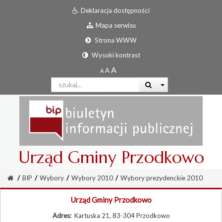
Deklaracja dostępności
Mapa serwisu
Strona WWW
Wysoki kontrast
Urząd Gminy Przodkowo
/
BIP
/
Wybory
/
Wybory 2010
/
Wybory prezydenckie 2010
Urząd Gminy Przodkowo
Adres:
Kartuska 21, 83-304 Przodkowo