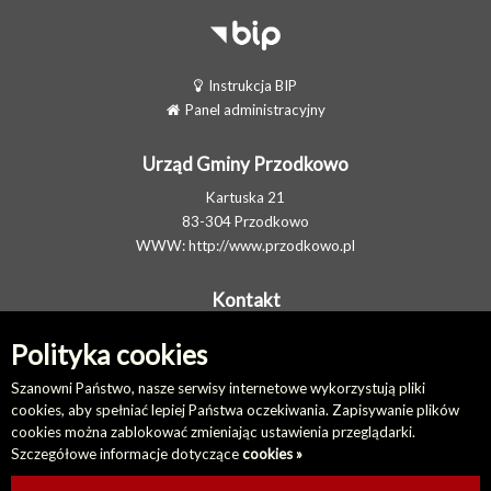
Instrukcja BIP
Panel administracyjny
Urząd Gminy Przodkowo
Kartuska 21
83-304 Przodkowo
WWW:
http://www.przodkowo.pl
Kontakt
Telefon: +48 58 5001600 - Sekretariat
Polityka cookies
E-MAIL:
ug@przodkowo.pl
Elektroniczna Skrzynka Podawcza
Szanowni Państwo, nasze serwisy internetowe wykorzystują pliki
cookies, aby spełniać lepiej Państwa oczekiwania. Zapisywanie plików
cookies można zablokować zmieniając ustawienia przeglądarki.
Na skróty
Szczegółowe informacje dotyczące
cookies »
Redakcja biuletynu