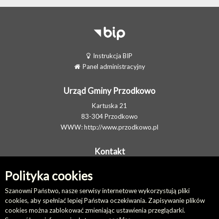
Instrukcja BIP
Panel administracyjny
Urząd Gminy Przodkowo
Kartuska 21
83-304 Przodkowo
WWW:
http://www.przodkowo.pl
Kontakt
Telefon: +48 58 5001600 - Sekretariat
Polityka cookies
E-MAIL:
ug@przodkowo.pl
Elektroniczna Skrzynka Podawcza
Szanowni Państwo, nasze serwisy internetowe wykorzystują pliki
cookies, aby spełniać lepiej Państwa oczekiwania. Zapisywanie plików
cookies można zablokować zmieniając ustawienia przeglądarki.
Na skróty