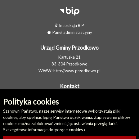
Instrukcja BIP
Panel administracyjny
Urząd Gminy Przodkowo
Kartuska 21
83-304 Przodkowo
WWW:
http://www.przodkowo.pl
Kontakt
Telefon: +48 58 5001600 - Sekretariat
Polityka cookies
E-MAIL:
ug@przodkowo.pl
Elektroniczna Skrzynka Podawcza
Szanowni Państwo, nasze serwisy internetowe wykorzystują pliki
cookies, aby spełniać lepiej Państwa oczekiwania. Zapisywanie plików
cookies można zablokować zmieniając ustawienia przeglądarki.
Na skróty
Szczegółowe informacje dotyczące
cookies »
Redakcja biuletynu