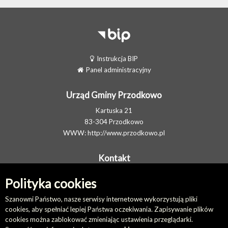
Instrukcja BIP
Panel administracyjny
Urząd Gminy Przodkowo
Kartuska 21
83-304 Przodkowo
WWW:
http://www.przodkowo.pl
Kontakt
Telefon: +48 58 5001600 - Sekretariat
Polityka cookies
E-MAIL:
ug@przodkowo.pl
Elektroniczna Skrzynka Podawcza
Szanowni Państwo, nasze serwisy internetowe wykorzystują pliki
cookies, aby spełniać lepiej Państwa oczekiwania. Zapisywanie plików
cookies można zablokować zmieniając ustawienia przeglądarki.
Na skróty