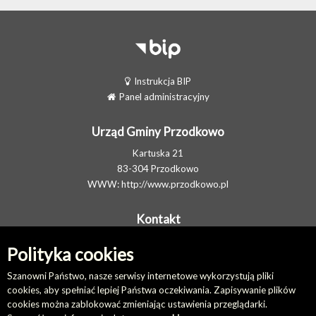
Instrukcja BIP
Panel administracyjny
Urząd Gminy Przodkowo
Kartuska 21
83-304 Przodkowo
WWW:
http://www.przodkowo.pl
Kontakt
Telefon: +48 58 5001600 - Sekretariat
Polityka cookies
E-MAIL:
ug@przodkowo.pl
Elektroniczna Skrzynka Podawcza
Szanowni Państwo, nasze serwisy internetowe wykorzystują pliki
cookies, aby spełniać lepiej Państwa oczekiwania. Zapisywanie plików
cookies można zablokować zmieniając ustawienia przeglądarki.
Na skróty