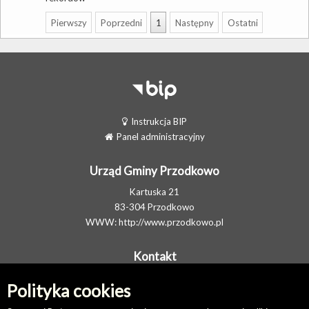
Pierwszy
Poprzedni
1
Następny
Ostatni
Instrukcja BIP
Panel administracyjny
Urząd Gminy Przodkowo
Kartuska 21
83-304 Przodkowo
WWW:
http://www.przodkowo.pl
Kontakt
Telefon: +48 58 5001600 - Sekretariat
Polityka cookies
E-MAIL:
ug@przodkowo.pl
Elektroniczna Skrzynka Podawcza