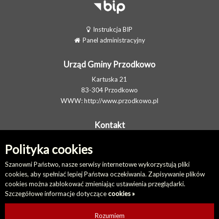
Instrukcja BIP
Panel administracyjny
Urząd Gminy Przodkowo
Kartuska 21
83-304 Przodkowo
WWW:
http://www.przodkowo.pl
Kontakt
Telefon: +48 58 5001600 - Sekretariat
Polityka cookies
E-MAIL:
ug@przodkowo.pl
Elektroniczna Skrzynka Podawcza
Szanowni Państwo, nasze serwisy internetowe wykorzystują pliki
cookies, aby spełniać lepiej Państwa oczekiwania. Zapisywanie plików
cookies można zablokować zmieniając ustawienia przeglądarki.
Na skróty
Szczegółowe informacje dotyczące
cookies »
Redakcja biuletynu
Ostatnio dodane
Rozumiem