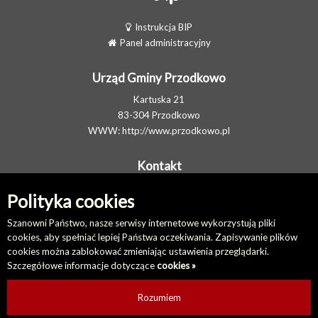
Instrukcja BIP
Panel administracyjny
Urząd Gminy Przodkowo
Kartuska 21
83-304 Przodkowo
WWW:
http://www.przodkowo.pl
Kontakt
Telefon: +48 58 5001600 - Sekretariat
Polityka cookies
E-MAIL:
ug@przodkowo.pl
Elektroniczna Skrzynka Podawcza
Szanowni Państwo, nasze serwisy internetowe wykorzystują pliki
cookies, aby spełniać lepiej Państwa oczekiwania. Zapisywanie plików
cookies można zablokować zmieniając ustawienia przeglądarki.
Na skróty
Szczegółowe informacje dotyczące
cookies »
Redakcja biuletynu
Ostatnio dodane
Rozumiem
Ostatnio zaktualizowane