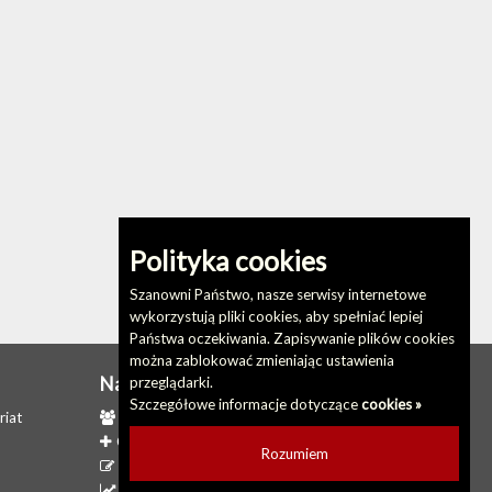
Polityka cookies
Szanowni Państwo, nasze serwisy internetowe
wykorzystują pliki cookies, aby spełniać lepiej
Państwa oczekiwania. Zapisywanie plików cookies
można zablokować zmieniając ustawienia
Na skróty
przeglądarki.
Szczegółowe informacje dotyczące
cookies »
riat
Redakcja biuletynu
Ostatnio dodane
Rozumiem
Ostatnio zaktualizowane
Statystyki odwiedzin