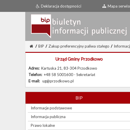
Deklaracja dostępności
Mapa serwis
/
BIP
/
Zakup preferencyjny paliwa stałego
/
Informac
Urząd Gminy Przodkowo
Adres:
Kartuska 21, 83-304 Przodkowo
Telefon:
+48 58 5001600 - Sekretariat
E-mail:
ug@przodkowo.pl
BIP
Informacje podstawowe
Informacja publiczna
Prawo lokalne