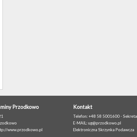
Gminy Przodkowo
Kontakt
21
Telefon: +48 58 5001600 - Sekreta
rzodkowo
E-MAIL:
ug@przodkowo.pl
ttp://www.przodkowo.pl
Elektroniczna Skrzynka Podawcza