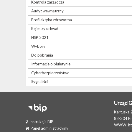
Kontrola zarządcza
Audyt wewnętrzny
Profilaktyka zdrowotna
Rejestry uchwał
NSP 2021
Wybory
Do pobrania
Informacje o biuletynie
Cyberbezpieczeństwo
Sygnaliści
Urząd 
Kartuska 
83-304 P
Instrukcja BIP
WWW:
h
Panel administracyjny